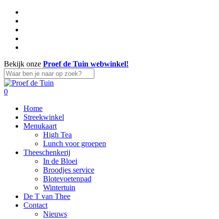
Skip
facebook
to
linkedin
main
instagram
content
whatsapp
tiktok
Bekijk onze
Proef de Tuin webwinkel!
Close
Search
search
account
0
Menu
Home
Streekwinkel
Menukaart
High Tea
Lunch voor groepen
Theeschenkerij
In de Bloei
Broodjes service
Blotevoetenpad
Wintertuin
De T van Thee
Contact
Nieuws