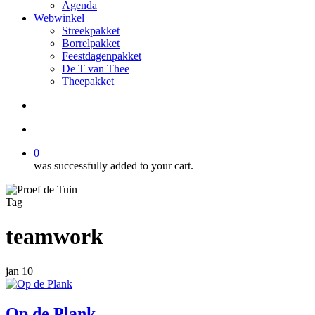
Agenda
Webwinkel
Streekpakket
Borrelpakket
Feestdagenpakket
De T van Thee
Theepakket
search
account
0
was successfully added to your cart.
Tag
teamwork
jan
10
Op de Plank