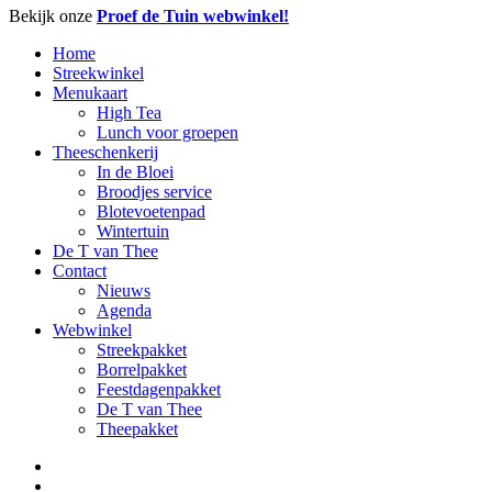
Close
Bekijk onze
Proef de Tuin webwinkel!
Menu
Home
Streekwinkel
Menukaart
High Tea
Lunch voor groepen
Theeschenkerij
In de Bloei
Broodjes service
Blotevoetenpad
Wintertuin
De T van Thee
Contact
Nieuws
Agenda
Webwinkel
Streekpakket
Borrelpakket
Feestdagenpakket
De T van Thee
Theepakket
facebook
linkedin