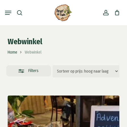
Skip
Menu
to
search
account
Close
main
Filters
content
Webwinkel
Home
Webwinkel
Filters