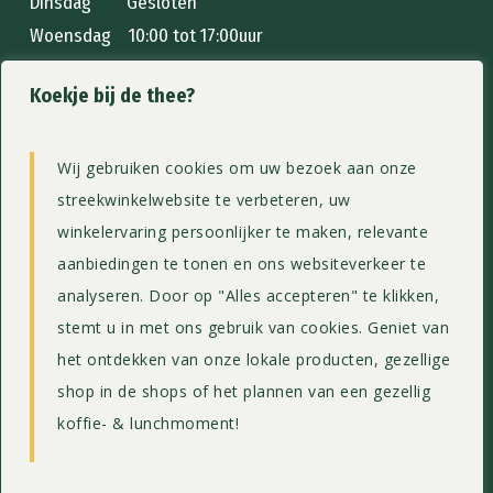
Dinsdag Gesloten
Woensdag 10:00 tot 17:00uur
Donderdag 10:00 tot 17:00uur
Koekje bij de thee?
Vrijdag 10:00 tot 17:00uur
Zaterdag 10:00 tot 17:00uur
Zondag 10:00 tot 17:00uur
Wij gebruiken cookies om uw bezoek aan onze
streekwinkelwebsite te verbeteren, uw
Home
winkelervaring persoonlijker te maken, relevante
Streekwinkel
aanbiedingen te tonen en ons websiteverkeer te
Menukaart
analyseren. Door op "Alles accepteren" te klikken,
Theeschenkerij
stemt u in met ons gebruik van cookies. Geniet van
Webshop
het ontdekken van onze lokale producten, gezellige
shop in de shops of het plannen van een gezellig
Contact
koffie- & lunchmoment!
Alle rechten voorbehouden ©
2026
Proefdetuin.nl