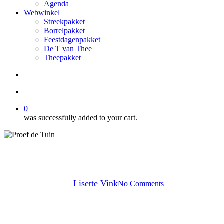
Agenda
Webwinkel
Streekpakket
Borrelpakket
Feestdagenpakket
De T van Thee
Theepakket
search
account
0
was successfully added to your cart.
Op de Plank
By
Lisette Vink
No Comments