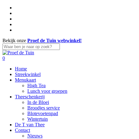
Skip
facebook
to
linkedin
main
instagram
content
whatsapp
tiktok
Bekijk onze
Proef de Tuin webwinkel!
Close
Search
search
account
0
Menu
Home
Streekwinkel
Menukaart
High Tea
Lunch voor groepen
Theeschenkerij
In de Bloei
Broodjes service
Blotevoetenpad
Wintertuin
De T van Thee
Contact
Nieuws