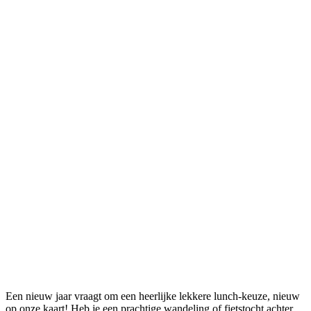
Een nieuw jaar vraagt om een heerlijke lekkere lunch-keuze, nieuw
op onze kaart! Heb je een prachtige wandeling of fietstocht achter