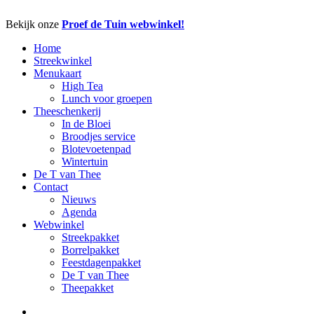
Close
Bekijk onze
Proef de Tuin webwinkel!
Menu
Home
Streekwinkel
Menukaart
High Tea
Lunch voor groepen
Theeschenkerij
In de Bloei
Broodjes service
Blotevoetenpad
Wintertuin
De T van Thee
Contact
Nieuws
Agenda
Webwinkel
Streekpakket
Borrelpakket
Feestdagenpakket
De T van Thee
Theepakket
facebook