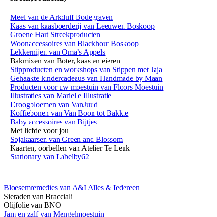
Meel van de Arkduif Bodegraven
Kaas van kaasboerderij van Leeuwen Boskoop
Groene Hart Streekproducten
Woonaccessoires van Blackhout Boskoop
Lekkernijen van Oma’s Appels
Bakmixen van Boter, kaas en eieren
Stipproducten en workshops van Stippen met Jaja
Gehaakte kindercadeaus van Handmade by Maan
Producten voor uw moestuin van Floors Moestuin
Illustraties van Marielle Illustratie
Droogbloemen van VanJuud
Koffiebonen van Van Boon tot Bakkie
Baby accessoires van Bijtjes
Met liefde voor jou
Sojakaarsen van Green and Blossom
Kaarten, oorbellen van Atelier Te Leuk
Stationary van Labelby62
Bloesemremedies van A&I Alles & Iedereen
Sieraden van Bracciali
Olijfolie van BNO
Jam en zalf van Mengelmoestuin