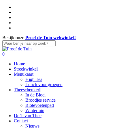
Skip
facebook
to
linkedin
main
instagram
content
whatsapp
tiktok
Bekijk onze
Proef de Tuin webwinkel!
Close
Search
search
account
0
Menu
Home
Streekwinkel
Menukaart
High Tea
Lunch voor groepen
Theeschenkerij
In de Bloei
Broodjes service
Blotevoetenpad
Wintertuin
De T van Thee
Contact
Nieuws