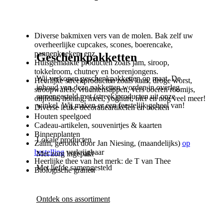
Diverse bakmixen vers van de molen. Bak zelf uw
overheerlijke cupcakes, scones, boerencake,
pannenkoeken, enz.
Geschenkpakketten
Huisgemaakte producten zoals jam, siroop,
tokkelroom, chutney en boerenjongens.
Wij verkopen geschenkpakketten op maat. De
Heerlijke streekproducten zoals kaas, droge worst,
inhoud van deze pakketten worden in overleg
stroopwafels, vruchtensappen, vers boeren roomijs,
samengesteld met (streek)producten uit onze
olijfolie, honing, meel, yoghurt, bier en nog veel meer!
winkel. Wij maken er een feestelijk geheel van!
Diverse leuke decoratieartikelen en boeken
Houten speelgoed
Cadeau-artikelen, souvenirtjes & kaarten
Binnenplanten
Lokale producten
Zalm, gerookt door Jan Niesing, (maandelijks)
op
bestelling
verkrijgbaar
Met zorg ingepakt
Heerlijke thee van het merk: de T van Thee
Met liefde samengesteld
Biologische granen
Ontdek ons assortiment