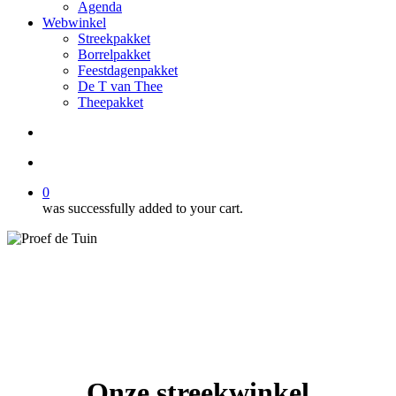
Agenda
Webwinkel
Streekpakket
Borrelpakket
Feestdagenpakket
De T van Thee
Theepakket
search
account
0
was successfully added to your cart.
Onze streekwinkel