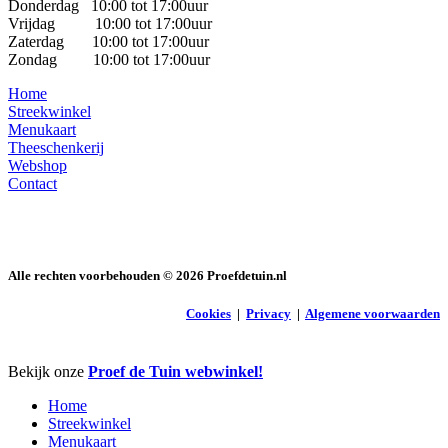
Donderdag 10:00 tot 17:00uur
Vrijdag 10:00 tot 17:00uur
Zaterdag 10:00 tot 17:00uur
Zondag 10:00 tot 17:00uur
Home
Streekwinkel
Menukaart
Theeschenkerij
Webshop
Contact
Alle rechten voorbehouden ©
2026
Proefdetuin.nl
Cookies
|
Privacy
|
Algemene voorwaarden
Close
Bekijk onze
Proef de Tuin webwinkel!
Menu
Home
Streekwinkel
Menukaart