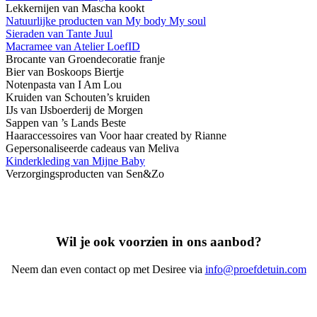
Lekkernijen van Mascha kookt
Natuurlijke producten van My body My soul
Sieraden van Tante Juul
Macramee van Atelier LoefID
Brocante van Groendecoratie franje
Bier van Boskoops Biertje
Notenpasta van I Am Lou
Kruiden van Schouten’s kruiden
IJs van IJsboerderij de Morgen
Sappen van ’s Lands Beste
Haaraccessoires van Voor haar created by Rianne
Gepersonaliseerde cadeaus van Meliva
Kinderkleding van Mijne Baby
Verzorgingsproducten van Sen&Zo
Wil je ook voorzien in ons aanbod?
Neem dan even contact op met Desiree via
info@proefdetuin.com