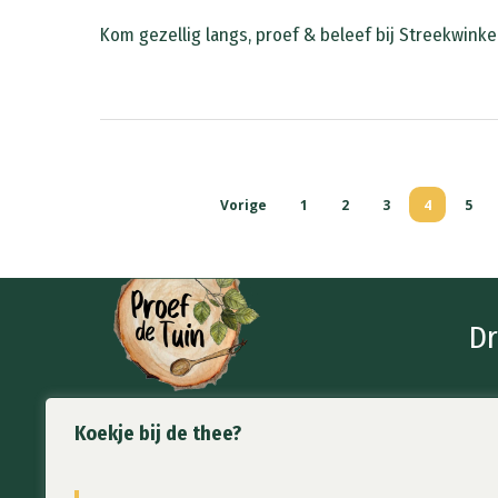
Kom gezellig langs, proef & beleef bij Streekwinkel
Vorige
1
2
3
4
5
Dr
Koekje bij de thee?
Proef de Tuin
info@p