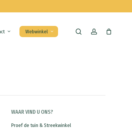
search
account
act
Webwinkel
WAAR VIND U ONS?
Proef de tuin & Streekwinkel