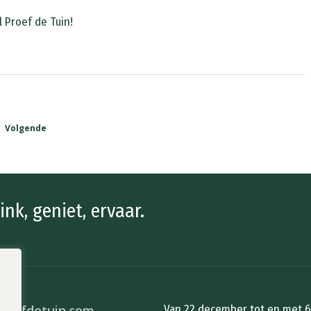
 Proef de Tuin!
Volgende
ink, geniet, ervaar.
roefdetuin.com
Van 22 december tot en met 6 