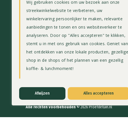
Wij gebruiken cookies om uw bezoek aan onze
Streekwinkel & Theeschenkerij
06 – 23
streekwinkelwebsite te verbeteren, uw
Rijneveld 153
winkelervaring persoonlijker te maken, relevante
2771 XV Boskoop
aanbiedingen te tonen en ons websiteverkeer te
analyseren. Door op "Alles accepteren" te klikken,
stemt u in met ons gebruik van cookies. Geniet va
het ontdekken van onze lokale producten, gezellig
shop in de shops of het plannen van een gezellig
koffie- & lunchmoment!
Afwijzen
Alles accepteren
Alle rechten voorbehouden ©
2026
Proefdetuin.nl