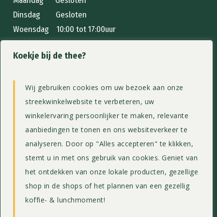
Maandag Gesloten
Dinsdag Gesloten
Woensdag 10:00 tot 17:00uur
Donderdag 10:00 tot 17:00uur
Koekje bij de thee?
Vrijdag 10:00 tot 17:00uur
Zaterdag 10:00 tot 17:00uur
Zondag 10:00 tot 17:00uur
Wij gebruiken cookies om uw bezoek aan onze
streekwinkelwebsite te verbeteren, uw
Home
winkelervaring persoonlijker te maken, relevante
Streekwinkel
aanbiedingen te tonen en ons websiteverkeer te
Menukaart
analyseren. Door op "Alles accepteren" te klikken,
Theeschenkerij
stemt u in met ons gebruik van cookies. Geniet van
het ontdekken van onze lokale producten, gezellige
Webshop
shop in de shops of het plannen van een gezellig
Contact
koffie- & lunchmoment!