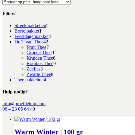
prijs:
hoog
naar
Filters
laag
Close
5
Streek pakketten
5
Filters
1
producten
Borrelpakket
1
product
4
Feestdagenpakket
4
42
producten
De T van Thee
42
producten
7
Fruit Thee
7
producten
9
Groene Thee
9
producten
6
Kruiden Thee
6
producten
9
Rooibos Thee
9
3
producten
Zeefjes
3
producten
8
Zwarte Thee
8
4
producten
Thee pakketten
4
producten
Hulp nodig?
info@proefdetuin.com
06 – 23 05 64 49
Warm Winter | 100 gr