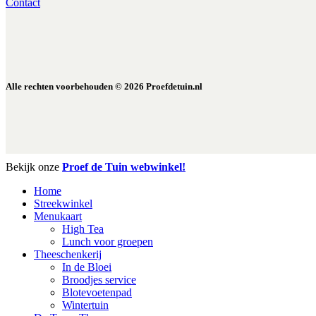
Contact
Alle rechten voorbehouden ©
2026
Proefdetuin.nl
Close
Bekijk onze
Proef de Tuin webwinkel!
Menu
Home
Streekwinkel
Menukaart
High Tea
Lunch voor groepen
Theeschenkerij
In de Bloei
Broodjes service
Blotevoetenpad
Wintertuin