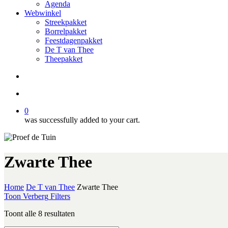
Agenda
Webwinkel
Streekpakket
Borrelpakket
Feestdagenpakket
De T van Thee
Theepakket
search
account
0
was successfully added to your cart.
Zwarte Thee
Home
De T van Thee
Zwarte Thee
Toon
Verberg
Filters
Gesorteerd
Toont alle 8 resultaten
op