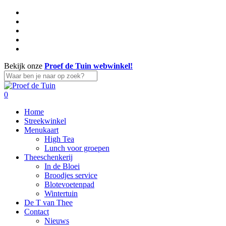
Skip
facebook
to
linkedin
main
instagram
content
whatsapp
tiktok
Bekijk onze
Proef de Tuin webwinkel!
Close
Search
search
account
0
Menu
Home
Streekwinkel
Menukaart
High Tea
Lunch voor groepen
Theeschenkerij
In de Bloei
Broodjes service
Blotevoetenpad
Wintertuin
De T van Thee
Contact
Nieuws