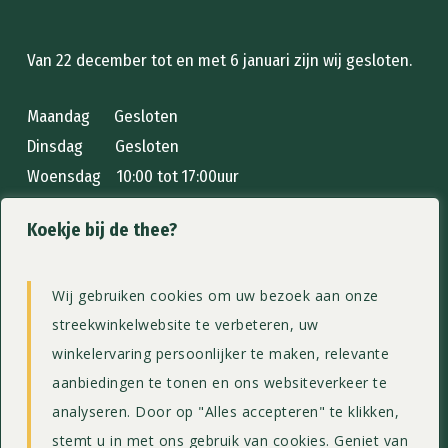
Van 22 december tot en met 6 januari zijn wij gesloten.
Maandag Gesloten
Dinsdag Gesloten
Woensdag 10:00 tot 17:00uur
Donderdag 10:00 tot 17:00uur
Koekje bij de thee?
Vrijdag 10:00 tot 17:00uur
Zaterdag 10:00 tot 17:00uur
Zondag 10:00 tot 17:00uur
Wij gebruiken cookies om uw bezoek aan onze
streekwinkelwebsite te verbeteren, uw
Home
winkelervaring persoonlijker te maken, relevante
Streekwinkel
aanbiedingen te tonen en ons websiteverkeer te
Menukaart
analyseren. Door op "Alles accepteren" te klikken,
Theeschenkerij
stemt u in met ons gebruik van cookies. Geniet van