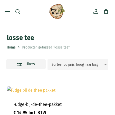
Skip
Menu
to
search
account
Close
main
Filters
content
losse tee
Home
Producten getagged “losse tee”
Filters
Fudge-bij-de-thee-pakket
€
14,95
Incl. BTW
€
14,95
Incl. BTW