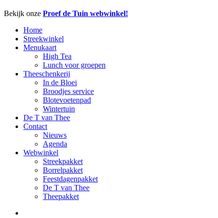
Close
Bekijk onze
Proef de Tuin webwinkel!
Menu
Home
Streekwinkel
Menukaart
High Tea
Lunch voor groepen
Theeschenkerij
In de Bloei
Broodjes service
Blotevoetenpad
Wintertuin
De T van Thee
Contact
Nieuws
Agenda
Webwinkel
Streekpakket
Borrelpakket
Feestdagenpakket
De T van Thee
Theepakket
facebook