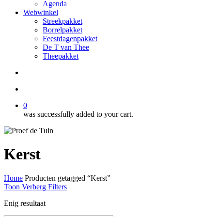
Agenda
Webwinkel
Streekpakket
Borrelpakket
Feestdagenpakket
De T van Thee
Theepakket
search
account
0
was successfully added to your cart.
Kerst
Home
Producten getagged “Kerst”
Toon
Verberg
Filters
Enig resultaat