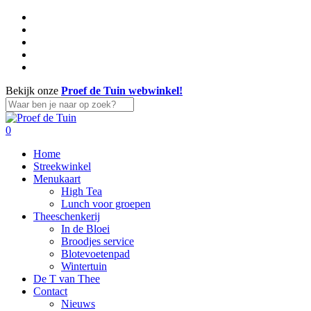
Skip
facebook
to
linkedin
main
instagram
content
whatsapp
tiktok
Bekijk onze
Proef de Tuin webwinkel!
Close
Search
search
account
0
Menu
Home
Streekwinkel
Menukaart
High Tea
Lunch voor groepen
Theeschenkerij
In de Bloei
Broodjes service
Blotevoetenpad
Wintertuin
De T van Thee
Contact
Nieuws