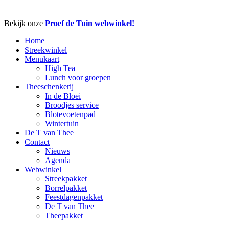
Close
Bekijk onze
Proef de Tuin webwinkel!
Menu
Home
Streekwinkel
Menukaart
High Tea
Lunch voor groepen
Theeschenkerij
In de Bloei
Broodjes service
Blotevoetenpad
Wintertuin
De T van Thee
Contact
Nieuws
Agenda
Webwinkel
Streekpakket
Borrelpakket
Feestdagenpakket
De T van Thee
Theepakket