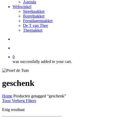
Agenda
Webwinkel
Streekpakket
Borrelpakket
Feestdagenpakket
De T van Thee
Theepakket
search
account
0
was successfully added to your cart.
geschenk
Home
Producten getagged “geschenk”
Toon
Verberg
Filters
Enig resultaat