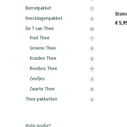
producten
Borrelpakket
1
1
Brame
product
Feestdagenpakket
4
4
€
5,9
producten
De T van Thee
42
42
producten
Fruit Thee
7
7
producten
Groene Thee
9
9
producten
Kruiden Thee
6
6
producten
Rooibos Thee
9
9
producten
Zeefjes
3
3
producten
Zwarte Thee
8
8
producten
Thee pakketten
4
4
producten
Hulp nodig?