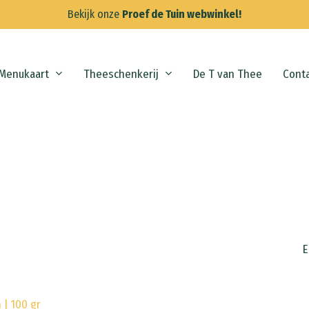
Bekijk onze
Proef de Tuin webwinkel!
Menukaart
Theeschenkerij
De T van Thee
Cont
E