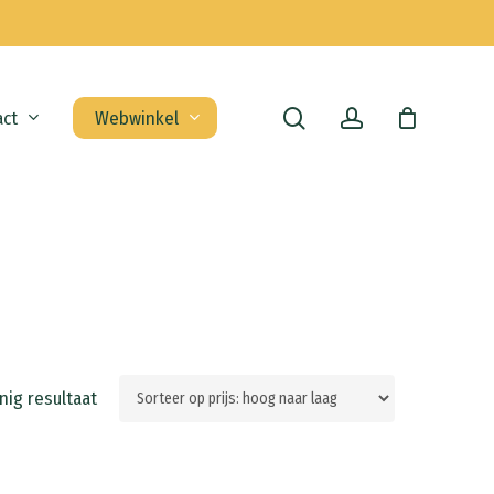
search
account
act
Webwinkel
nig resultaat