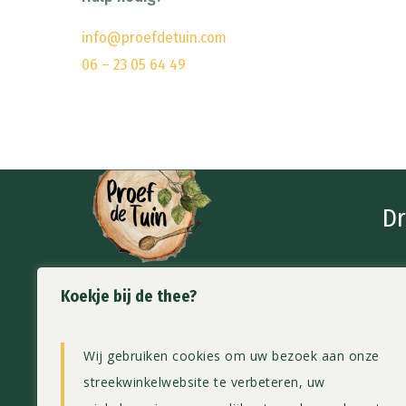
info@proefdetuin.com
06 – 23 05 64 49
Dr
Koekje bij de thee?
Proef de Tuin
info@p
Wij gebruiken cookies om uw bezoek aan onze
Streekwinkel & Theeschenkerij
06 – 23
streekwinkelwebsite te verbeteren, uw
Rijneveld 153