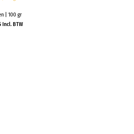
n | 100 gr
€
5,95
Incl. BTW
5
Incl. BTW