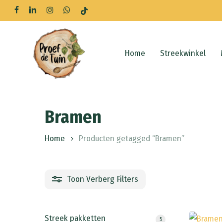
Skip
facebook
linkedin
instagram
whatsapp
tiktok
to
main
content
Home
Streekwinkel
Bramen
Home
Producten getagged “Bramen”
Toon
Verberg
Filters
Streek pakketten
5
5