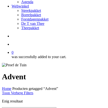
Agenda
Webwinkel
Streekpakket
Borrelpakket
Feestdagenpakket
De T van Thee
Theepakket
search
account
0
was successfully added to your cart.
Advent
Home
Producten getagged “Advent”
Toon
Verberg
Filters
Enig resultaat