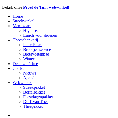
Close
Bekijk onze
Proef de Tuin webwinkel!
Menu
Home
Streekwinkel
Menukaart
High Tea
Lunch voor groepen
Theeschenkerij
In de Bloei
Broodjes service
Blotevoetenpad
Wintertuin
De T van Thee
Contact
Nieuws
Agenda
Webwinkel
Streekpakket
Borrelpakket
Feestdagenpakket
De T van Thee
Theepakket
facebook