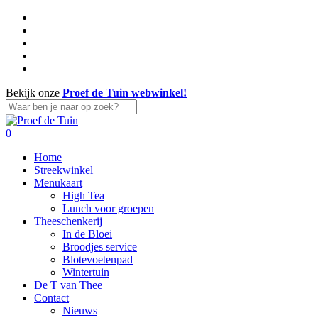
Skip
facebook
to
linkedin
main
instagram
content
whatsapp
tiktok
Bekijk onze
Proef de Tuin webwinkel!
Close
Search
search
account
0
Menu
Home
Streekwinkel
Menukaart
High Tea
Lunch voor groepen
Theeschenkerij
In de Bloei
Broodjes service
Blotevoetenpad
Wintertuin
De T van Thee
Contact
Nieuws