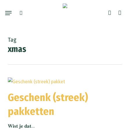
Skip
Menu
to
search
account
main
content
Tag
xmas
Geschenk (streek)
pakketten
𝐖𝐢𝐬𝐭 𝐣𝐞 𝐝𝐚𝐭…