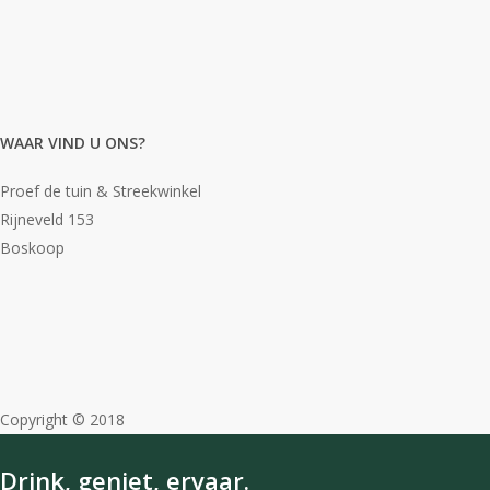
Voor een High-tea graag reserveren. Lunch vanaf 4 personen
ook graag reserveren.
Klik hier
voor onze contactgegevens!
WAAR VIND U ONS?
Proef de tuin & Streekwinkel
Rijneveld 153
Boskoop
Copyright © 2018
Drink, geniet, ervaar.