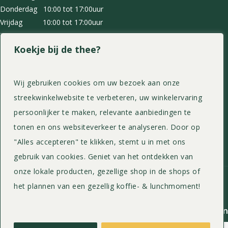
Donderdag 10:00 tot 17:00uur
Vrijdag 10:00 tot 17:00uur
Zaterdag 10:00 tot 17:00uur
Koekje bij de thee?
Zondag 10:00 tot 17:00uur
Home
Wij gebruiken cookies om uw bezoek aan onze
Streekwinkel
streekwinkelwebsite te verbeteren, uw winkelervaring
Menukaart
persoonlijker te maken, relevante aanbiedingen te
Theeschenkerij
tonen en ons websiteverkeer te analyseren. Door op
Webshop
Contact
"Alles accepteren" te klikken, stemt u in met ons
gebruik van cookies. Geniet van het ontdekken van
onze lokale producten, gezellige shop in de shops of
Alle rechten voorbehouden ©
2026
Proefdetuin.nl
het plannen van een gezellig koffie- & lunchmoment!
Cookies
|
Privacy
|
Algemene voorwaarden