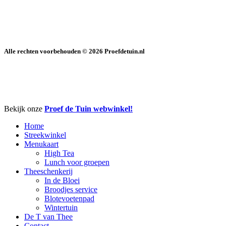
Alle rechten voorbehouden ©
2026
Proefdetuin.nl
Close
Bekijk onze
Proef de Tuin webwinkel!
Menu
Home
Streekwinkel
Menukaart
High Tea
Lunch voor groepen
Theeschenkerij
In de Bloei
Broodjes service
Blotevoetenpad
Wintertuin
De T van Thee
Contact