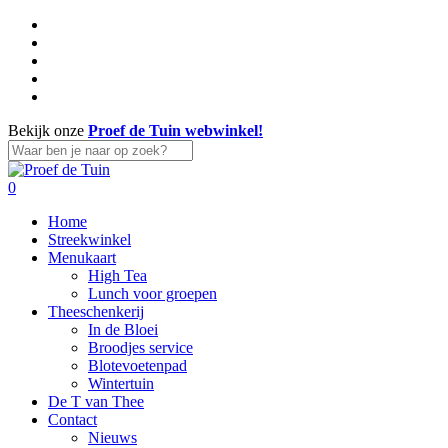
Skip
facebook
to
linkedin
main
instagram
content
whatsapp
tiktok
Bekijk onze
Proef de Tuin webwinkel!
Close
Search
search
account
0
Menu
Home
Streekwinkel
Menukaart
High Tea
Lunch voor groepen
Theeschenkerij
In de Bloei
Broodjes service
Blotevoetenpad
Wintertuin
De T van Thee
Contact
Nieuws