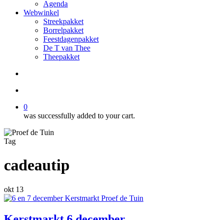
Agenda
Webwinkel
Streekpakket
Borrelpakket
Feestdagenpakket
De T van Thee
Theepakket
search
account
0
was successfully added to your cart.
Tag
cadeautip
okt
13
Kerstmarkt 6 december