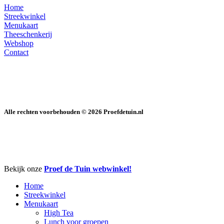
Home
Streekwinkel
Menukaart
Theeschenkerij
Webshop
Contact
Alle rechten voorbehouden ©
2026
Proefdetuin.nl
Close
Bekijk onze
Proef de Tuin webwinkel!
Menu
Home
Streekwinkel
Menukaart
High Tea
Lunch voor groepen