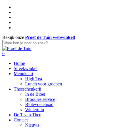
Skip
facebook
to
linkedin
main
instagram
content
whatsapp
tiktok
Bekijk onze
Proef de Tuin webwinkel!
Close
Search
search
account
0
Menu
Home
Streekwinkel
Menukaart
High Tea
Lunch voor groepen
Theeschenkerij
In de Bloei
Broodjes service
Blotevoetenpad
Wintertuin
De T van Thee
Contact
Nieuws