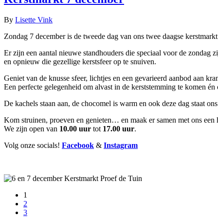
By
Lisette Vink
Zondag 7 december is de tweede dag van ons twee daagse kerstmarkt 
Er zijn een aantal nieuwe standhouders die speciaal voor de zondag z
en opnieuw die gezellige kerstsfeer op te snuiven.
Geniet van de knusse sfeer, lichtjes en een gevarieerd aanbod aan kram
Een perfecte gelegenheid om alvast in de kerststemming te komen én or
De kachels staan aan, de chocomel is warm en ook deze dag staat ons
Kom struinen, proeven en genieten… en maak er samen met ons een h
We zijn open van
10.00 uur
tot
17.00 uur
.
Volg onze socials!
Facebook
&
Instagram
1
2
3