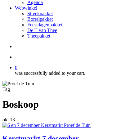
Agenda
Webwinkel
Streekpakket
Borrelpakket
Feestdagenpakket
De T van Thee
Theepakket
search
account
0
was successfully added to your cart.
Tag
Boskoop
okt
13
Kerstmarkt 7 december