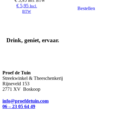
€
5,95
Incl. BTW
€
5,95
Incl.
BTW
Drink, geniet, ervaar.
Proef de Tuin
Streekwinkel & Theeschenkerij
Rijneveld 153
2771 XV Boskoop
info@proefdetuin.com
06 – 23 05 64 49