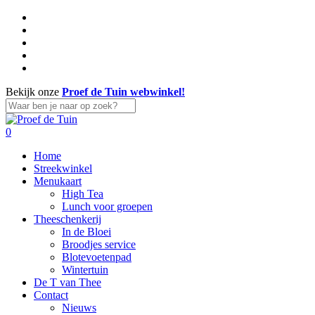
Skip
facebook
to
linkedin
main
instagram
content
whatsapp
tiktok
Bekijk onze
Proef de Tuin webwinkel!
Close
Search
search
account
0
Menu
Home
Streekwinkel
Menukaart
High Tea
Lunch voor groepen
Theeschenkerij
In de Bloei
Broodjes service
Blotevoetenpad
Wintertuin
De T van Thee
Contact
Nieuws