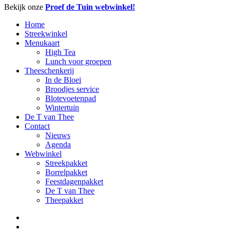
Close
Bekijk onze
Proef de Tuin webwinkel!
Menu
Home
Streekwinkel
Menukaart
High Tea
Lunch voor groepen
Theeschenkerij
In de Bloei
Broodjes service
Blotevoetenpad
Wintertuin
De T van Thee
Contact
Nieuws
Agenda
Webwinkel
Streekpakket
Borrelpakket
Feestdagenpakket
De T van Thee
Theepakket
facebook
linkedin