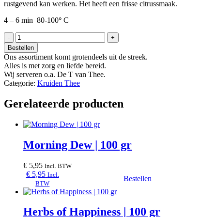
rustgevend kan werken. Het heeft een frisse citrussmaak.
4 – 6 min 80-100
°
C
Pure
Verveine
Bestellen
|
Ons assortiment komt grotendeels uit de streek.
100
Alles is met zorg en liefde bereid.
gr
Wij serveren o.a. De T van Thee.
aantal
Categorie:
Kruiden Thee
Gerelateerde producten
Morning Dew | 100 gr
€
5,95
Incl. BTW
€
5,95
Incl.
BTW
Herbs of Happiness | 100 gr