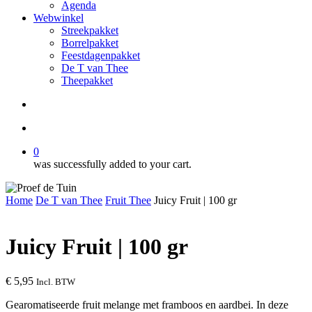
Agenda
Webwinkel
Streekpakket
Borrelpakket
Feestdagenpakket
De T van Thee
Theepakket
search
account
0
was successfully added to your cart.
Home
De T van Thee
Fruit Thee
Juicy Fruit | 100 gr
Juicy Fruit | 100 gr
€
5,95
Incl. BTW
Gearomatiseerde fruit melange met framboos en aardbei. In deze