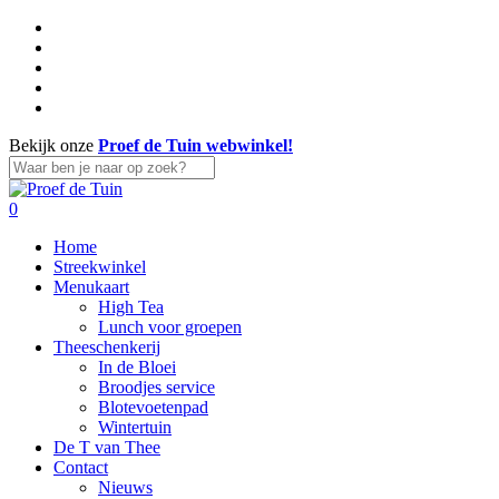
Skip
facebook
to
linkedin
main
instagram
content
whatsapp
tiktok
Bekijk onze
Proef de Tuin webwinkel!
Close
Search
search
account
0
Menu
Home
Streekwinkel
Menukaart
High Tea
Lunch voor groepen
Theeschenkerij
In de Bloei
Broodjes service
Blotevoetenpad
Wintertuin
De T van Thee
Contact
Nieuws