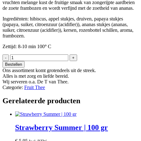
vruchten melange kust de fruitige smaak van zongerijpte aardbeien
de zoete frambozen en wordt verfijnd met de zoetheid van ananas.
Ingrediënten: hibiscus, appel stukjes, druiven, papaya stukjes
(papaya, suiker, citroenzuur (acidifier)), ananas stukjes (ananas,
suiker, citroenzuur (acidifier)), kersen, rozenbottel schillen, aroma,
frambozen.
Zettijd: 8-10 min 100
°
C
Juicy
Fruit
Bestellen
|
Ons assortiment komt grotendeels uit de streek.
100
Alles is met zorg en liefde bereid.
gr
Wij serveren o.a. De T van Thee.
aantal
Categorie:
Fruit Thee
Gerelateerde producten
Strawberry Summer | 100 gr
€
5,95