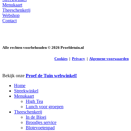
Menukaart
Theeschenkerij
Webshop
Contact
Alle rechten voorbehouden ©
2026
Proefdetuin.nl
Cookies
|
Privacy
|
Algemene voorwaarden
Close
Bekijk onze
Proef de Tuin webwinkel!
Menu
Home
Streekwinkel
Menukaart
High Tea
Lunch voor groepen
Theeschenkerij
In de Bloei
Broodjes service
Blotevoetenpad