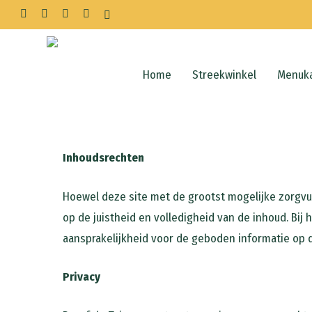
Skip
facebook
linkedin
instagram
whatsapp
tiktok
to
main
content
Home
Streekwinkel
Menuka
Inhoudsrechten
Hoewel deze site met de grootst mogelijke zorgv
op de juistheid en volledigheid van de inhoud. Bi
aansprakelijkheid voor de geboden informatie op d
Privacy