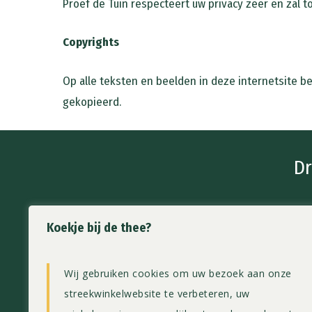
Proef de Tuin respecteert uw privacy zeer en zal 
Copyrights
Op alle teksten en beelden in deze internetsite be
gekopieerd.
Dr
Koekje bij de thee?
Proef de Tuin
info@p
Wij gebruiken cookies om uw bezoek aan onze
Streekwinkel & Theeschenkerij
06 – 23
streekwinkelwebsite te verbeteren, uw
Rijneveld 153