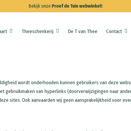
Bekijk onze
Proef de Tuin webwinkel!
art
Theeschenkerij
De T van Thee
Contact
uldigheid wordt onderhouden kunnen gebruikers van deze webs
j het gebruikmaken van hyperlinks (doorverwijzigingen naar and
eze sites. Ook aanvaarden wij geen aansprakelijkheid voor eve