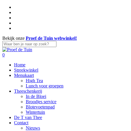
Skip
facebook
to
linkedin
main
instagram
content
whatsapp
tiktok
Bekijk onze
Proef de Tuin webwinkel!
Close
Search
search
account
0
Menu
Home
Streekwinkel
Menukaart
High Tea
Lunch voor groepen
Theeschenkerij
In de Bloei
Broodjes service
Blotevoetenpad
Wintertuin
De T van Thee
Contact
Nieuws