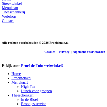
Streekwinkel
Menukaart
Theeschenkerij
Webshop
Contact
Alle rechten voorbehouden ©
2026
Proefdetuin.nl
Cookies
|
Privacy
|
Algemene voorwaarden
Close
Bekijk onze
Proef de Tuin webwinkel!
Menu
Home
Streekwinkel
Menukaart
High Tea
Lunch voor groepen
Theeschenkerij
In de Bloei
Broodjes service