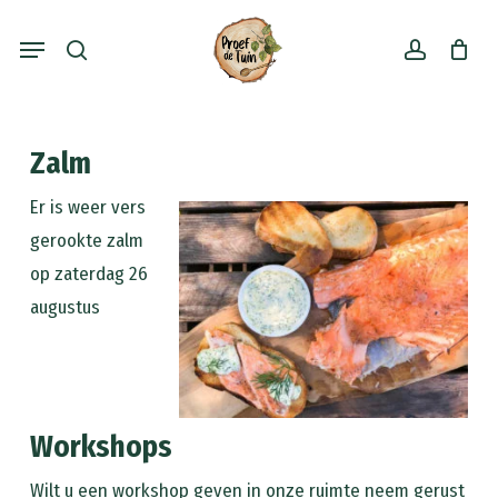
Skip
Menu
to
search
account
main
content
Zalm
Er is weer vers
gerookte zalm
op zaterdag 26
augustus
Workshops
Wilt u een workshop geven in onze ruimte neem gerust