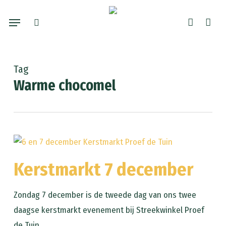
Skip
Menu
to
search
account
main
content
Tag
Warme chocomel
Kerstmarkt 7 december
Zondag 7 december is de tweede dag van ons twee
daagse kerstmarkt evenement bij Streekwinkel Proef
de Tuin.