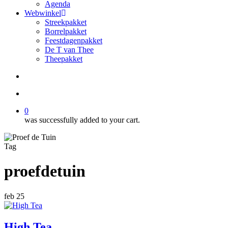
Agenda
Webwinkel
Streekpakket
Borrelpakket
Feestdagenpakket
De T van Thee
Theepakket
search
account
0
was successfully added to your cart.
Tag
proefdetuin
feb
25
High Tea