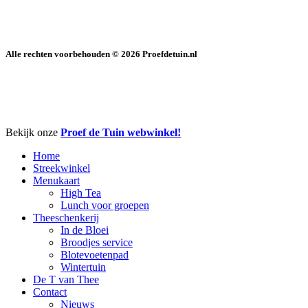
Alle rechten voorbehouden ©
2026
Proefdetuin.nl
Close
Bekijk onze
Proef de Tuin webwinkel!
Menu
Home
Streekwinkel
Menukaart
High Tea
Lunch voor groepen
Theeschenkerij
In de Bloei
Broodjes service
Blotevoetenpad
Wintertuin
De T van Thee
Contact
Nieuws