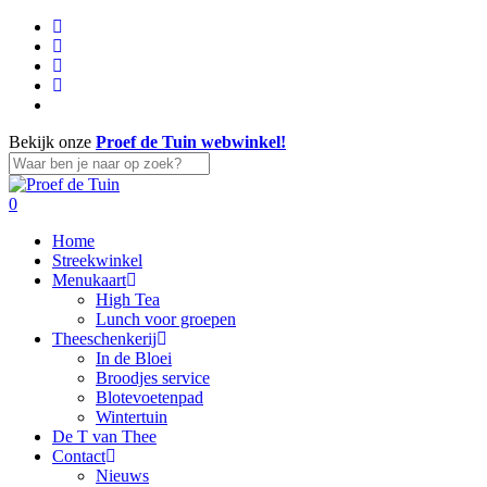
Skip
facebook
to
linkedin
main
instagram
content
whatsapp
tiktok
Bekijk onze
Proef de Tuin webwinkel!
Close
Search
search
account
0
Menu
Home
Streekwinkel
Menukaart
High Tea
Lunch voor groepen
Theeschenkerij
In de Bloei
Broodjes service
Blotevoetenpad
Wintertuin
De T van Thee
Contact
Nieuws