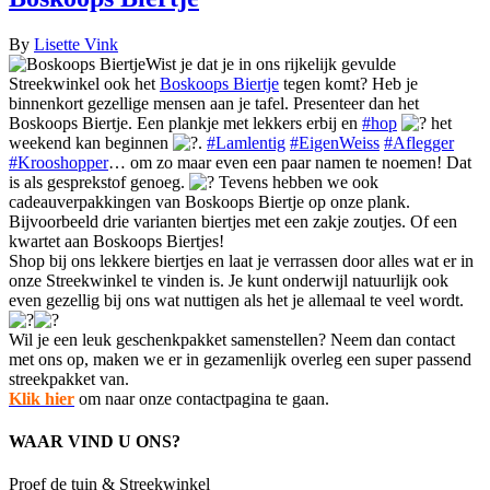
By
Lisette Vink
Wist je dat je in ons rijkelijk gevulde
Streekwinkel ook het
Boskoops Biertje
tegen komt? Heb je
binnenkort gezellige mensen aan je tafel. Presenteer dan het
Boskoops Biertje. Een plankje met lekkers erbij en
#hop
het
weekend kan beginnen
.
#Lamlentig
#EigenWeiss
#Aflegger
#Krooshopper
… om zo maar even een paar namen te noemen! Dat
is als gesprekstof genoeg.
Tevens hebben we ook
cadeauverpakkingen van Boskoops Biertje op onze plank.
Bijvoorbeeld drie varianten biertjes met een zakje zoutjes. Of een
kwartet aan Boskoops Biertjes!
Shop bij ons lekkere biertjes en laat je verrassen door alles wat er in
onze Streekwinkel te vinden is. Je kunt onderwijl natuurlijk ook
even gezellig bij ons wat nuttigen als het je allemaal te veel wordt.
Wil je een leuk geschenkpakket samenstellen? Neem dan contact
met ons op, maken we er in gezamenlijk overleg een super passend
streekpakket van.
Klik hier
om naar onze contactpagina te gaan.
WAAR VIND U ONS?
Proef de tuin & Streekwinkel