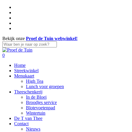
Skip
facebook
to
linkedin
main
instagram
content
whatsapp
tiktok
Bekijk onze
Proef de Tuin webwinkel!
Close
Search
search
account
0
Menu
Home
Streekwinkel
Menukaart
High Tea
Lunch voor groepen
Theeschenkerij
In de Bloei
Broodjes service
Blotevoetenpad
Wintertuin
De T van Thee
Contact
Nieuws