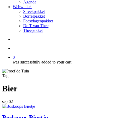
Agenda
Webwinkel
Streekpakket
Borrelpakket
Feestdagenpakket
De T van Thee
Theepakket
search
account
0
was successfully added to your cart.
Tag
Bier
sep
02
Boskoops Biertje