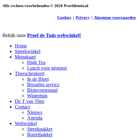
Alle rechten voorbehouden ©
2026
Proefdetuin.nl
Cookies
|
Privacy
|
Algemene voorwaarden
Close
Bekijk onze
Proef de Tuin webwinkel!
Menu
Home
Streekwinkel
Menukaart
High Tea
Lunch voor groepen
Theeschenkerij
In de Bloei
Broodjes service
Blotevoetenpad
Wintertuin
De T van Thee
Contact
Nieuws
Agenda
Webwinkel
Streekpakket
Borrelpakket